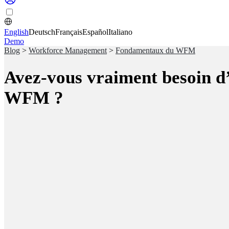
English
Deutsch
Français
Español
Italiano
Demo
Blog
>
Workforce Management
>
Fondamentaux du WFM
Avez-vous vraiment besoin d’
WFM ?