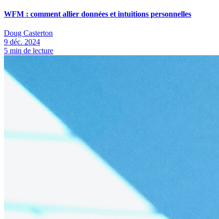
WFM : comment allier données et intuitions personnelles
Doug Casterton
9 déc. 2024
5
min de lecture