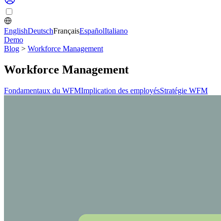
English
Deutsch
Français
Español
Italiano
Demo
Blog
>
Workforce Management
Workforce Management
Fondamentaux du WFM
Implication des employés
Stratégie WFM