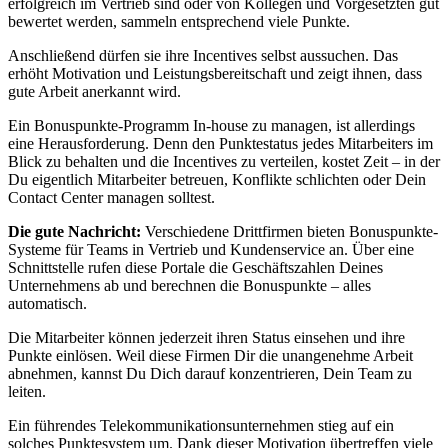
erfolgreich im Vertrieb sind oder von Kollegen und Vorgesetzten gut
bewertet werden, sammeln entsprechend viele Punkte.
Anschließend dürfen sie ihre Incentives selbst aussuchen. Das
erhöht Motivation und Leistungsbereitschaft und zeigt ihnen, dass
gute Arbeit anerkannt wird.
Ein Bonuspunkte-Programm In-house zu managen, ist allerdings
eine Herausforderung. Denn den Punktestatus jedes Mitarbeiters im
Blick zu behalten und die Incentives zu verteilen, kostet Zeit – in der
Du eigentlich Mitarbeiter betreuen, Konflikte schlichten oder Dein
Contact Center managen solltest.
Die gute Nachricht:
Verschiedene Drittfirmen bieten Bonuspunkte-
Systeme für Teams in Vertrieb und Kundenservice an.
Über eine
Schnittstelle rufen diese Portale die Geschäftszahlen Deines
Unternehmens ab und berechnen die Bonuspunkte – alles
automatisch.
Die Mitarbeiter können jederzeit ihren Status einsehen und ihre
Punkte einlösen. Weil diese Firmen Dir die unangenehme Arbeit
abnehmen, kannst Du Dich darauf konzentrieren, Dein Team zu
leiten.
Ein führendes Telekommunikationsunternehmen stieg auf ein
solches Punktesystem um. Dank dieser Motivation übertreffen viele