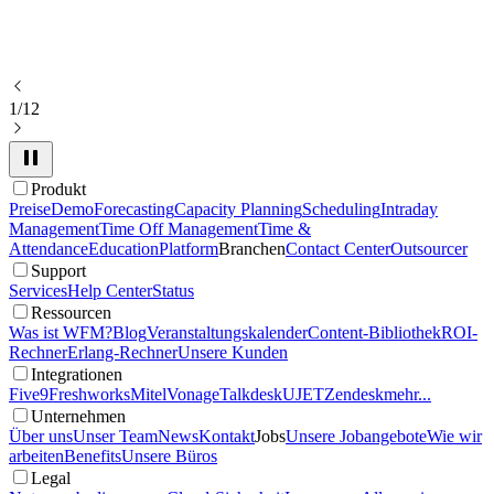
1/12
Produkt
Preise
Demo
Forecasting
Capacity Planning
Scheduling
Intraday
Management
Time Off Management
Time &
Attendance
Education
Platform
Branchen
Contact Center
Outsourcer
Support
Services
Help Center
Status
Ressourcen
Was ist WFM?
Blog
Veranstaltungskalender
Content-Bibliothek
ROI-
Rechner
Erlang-Rechner
Unsere Kunden
Integrationen
Five9
Freshworks
Mitel
Vonage
Talkdesk
UJET
Zendesk
mehr...
Unternehmen
Über uns
Unser Team
News
Kontakt
Jobs
Unsere Jobangebote
Wie wir
arbeiten
Benefits
Unsere Büros
Legal