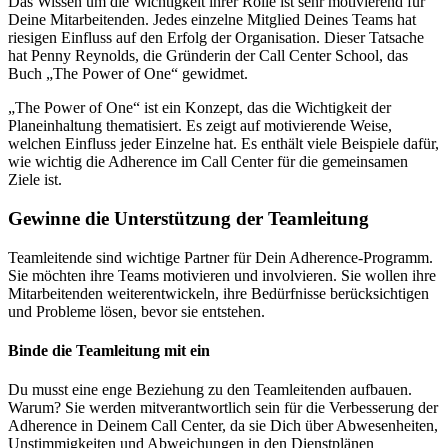
Das Wissen um die Wichtigkeit ihrer Rolle ist sehr motivierend für
Deine Mitarbeitenden. Jedes einzelne Mitglied Deines Teams hat
riesigen Einfluss auf den Erfolg der Organisation. Dieser Tatsache
hat Penny Reynolds, die Gründerin der Call Center School, das
Buch „The Power of One“ gewidmet.
„The Power of One“ ist ein Konzept, das die Wichtigkeit der
Planeinhaltung thematisiert. Es zeigt auf motivierende Weise,
welchen Einfluss jeder Einzelne hat. Es enthält viele Beispiele dafür,
wie wichtig die Adherence im Call Center für die gemeinsamen
Ziele ist.
Gewinne die Unterstützung der Teamleitung
Teamleitende sind wichtige Partner für Dein Adherence-Programm.
Sie möchten ihre Teams motivieren und involvieren. Sie wollen ihre
Mitarbeitenden weiterentwickeln, ihre Bedürfnisse berücksichtigen
und Probleme lösen, bevor sie entstehen.
Binde die Teamleitung mit ein
Du musst eine enge Beziehung zu den Teamleitenden aufbauen.
Warum? Sie werden mitverantwortlich sein für die Verbesserung der
Adherence in Deinem Call Center, da sie Dich über Abwesenheiten,
Unstimmigkeiten und Abweichungen in den Dienstplänen