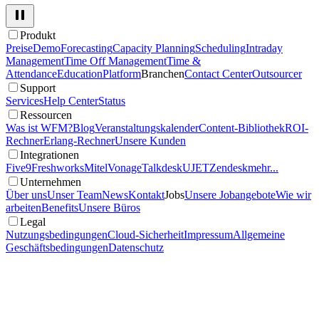
Produkt
Preise
Demo
Forecasting
Capacity Planning
Scheduling
Intraday
Management
Time Off Management
Time &
Attendance
Education
Platform
Branchen
Contact Center
Outsourcer
Support
Services
Help Center
Status
Ressourcen
Was ist WFM?
Blog
Veranstaltungskalender
Content-Bibliothek
ROI-
Rechner
Erlang-Rechner
Unsere Kunden
Integrationen
Five9
Freshworks
Mitel
Vonage
Talkdesk
UJET
Zendesk
mehr...
Unternehmen
Über uns
Unser Team
News
Kontakt
Jobs
Unsere Jobangebote
Wie wir
arbeiten
Benefits
Unsere Büros
Legal
Nutzungsbedingungen
Cloud-Sicherheit
Impressum
Allgemeine
Geschäftsbedingungen
Datenschutz