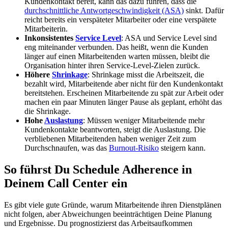
Kundenkontakt bereit, kann das dazu führen, dass die
durchschnittliche Antwortgeschwindigkeit (ASA)
sinkt. Dafür
reicht bereits ein verspäteter Mitarbeiter oder eine verspätete
Mitarbeiterin.
Inkonsistentes
Service Level
: ASA und Service Level sind
eng miteinander verbunden. Das heißt, wenn die Kunden
länger auf einen Mitarbeitenden warten müssen, bleibt die
Organisation hinter ihren Service-Level-Zielen zurück.
Höhere
Shrinkage
: Shrinkage misst die Arbeitszeit, die
bezahlt wird, Mitarbeitende aber nicht für den Kundenkontakt
bereitstehen. Erscheinen Mitarbeitende zu spät zur Arbeit oder
machen ein paar Minuten länger Pause als geplant, erhöht das
die Shrinkage.
Hohe
Auslastung
: Müssen weniger Mitarbeitende mehr
Kundenkontakte beantworten, steigt die Auslastung. Die
verbliebenen Mitarbeitenden haben weniger Zeit zum
Durchschnaufen, was das
Burnout-Risiko
steigern kann.
So führst Du Schedule Adherence in
Deinem Call Center ein
Es gibt viele gute Gründe, warum Mitarbeitende ihren Dienstplänen
nicht folgen, aber Abweichungen beeinträchtigen Deine Planung
und Ergebnisse. Du prognostizierst das Arbeitsaufkommen