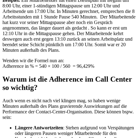
Beispiel:
Ein Mitarbeitender hat einen Dienstplan mit Beginn um
8:00 Uhr, einer 1-stündigen Mittagspause um 12:00 Uhr und
Arbeitsende um 17:00 Uhr. In Minuten gerechnet, entsprechen die 8
Arbeitsstunden mit 1 Stunde Pause 540 Minuten. Der Mitarbeitende
hat kurz vor seiner Mittagspause aber noch ein Gespräch
angenommen, das länger dauert als gedacht . So kann er erst um
12:10 Uhr in die Mittagspause gehen. Der Mitarbeitende kehrt
deswegen auch erst gegen 13:10 zurück an seinen Arbeitsplatz und
beendet seine Schicht pünktlich um 17:00 Uhr. Somit war er 20
Minuten außerhalb des Plans.
Wenden wir die Formel nun an:
Adherence in % = 540 × 100 / 560 = 96,429%
Warum ist die Adherence im Call Center
so wichtig?
Auch wenn es nicht nach viel klingen mag, so haben wenige
Minuten außerhalb des Plans gravierende Auswirkungen auf die
Performance der Contact-Center-Organisation. Diese können bspw.
sein:
Längere Antwortzeiten
: Stehen aufgrund von Verspätungen
oder längeren Pausen weniger Mitarbeitende für den