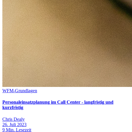
WFM-Grundlagen
Personaleinsatzplanung im Call Center - langfristig und
kurzfristig
Chris Dealy
26. Juli 2023
9
Min. Lesezeit