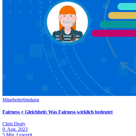
Mitarbeiterbindung
Fairness ≠ Gleichheit: Was Fairness wirklich bedeutet
Chris Dealy
9. Aug. 2023
5
Min. Lesezeit