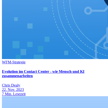
WFM-Strategie
Evolution im Contact Center - wie Mensch und KI
zusammenarbeiten
Chris Dealy
22. Nov. 2023
7
Min. Lesezeit