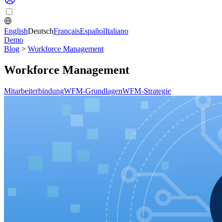
English
Deutsch
Français
Español
Italiano
Demo
Blog
>
Workforce Management
Workforce Management
Mitarbeiterbindung
WFM-Grundlagen
WFM-Strategie