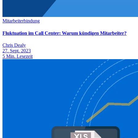
Mitarbeiterbindung
Fluktuation im Call Center: Warum kündigen Mitarbeiter?
Chris Dealy
27. Sept. 2023
5
Min. Lesezeit