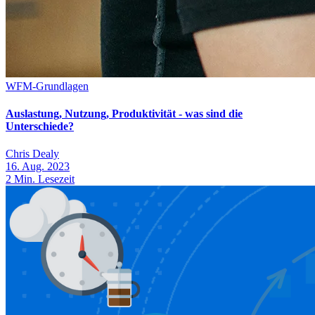
WFM-Grundlagen
Auslastung, Nutzung, Produktivität - was sind die
Unterschiede?
Chris Dealy
16. Aug. 2023
2
Min. Lesezeit