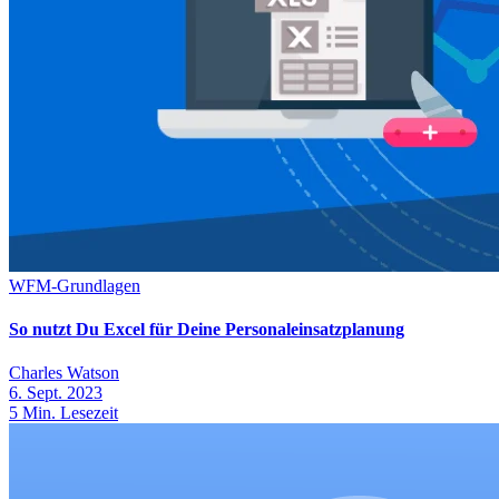
WFM-Grundlagen
So nutzt Du Excel für Deine Personaleinsatzplanung
Charles Watson
6. Sept. 2023
5
Min. Lesezeit