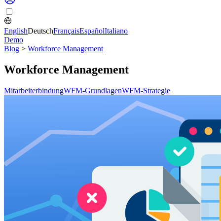
English
Deutsch
Français
Español
Italiano
Demo
Blog
>
Workforce Management
Workforce Management
Mitarbeiterbindung
WFM-Grundlagen
WFM-Strategie