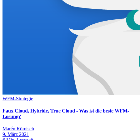
WFM-Strategie
Faux Cloud, Hybride, True Cloud - Was ist die beste WFM-
Lösung?
Marén Römisch
9. März 2021
6
Min. Lesezeit