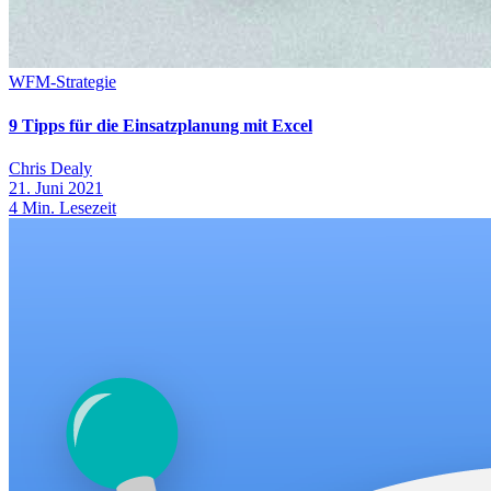
WFM-Strategie
9 Tipps für die Einsatzplanung mit Excel
Chris Dealy
21. Juni 2021
4
Min. Lesezeit