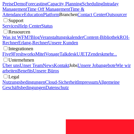
Preise
Demo
Forecasting
Capacity Planning
Scheduling
Intraday
Management
Time Off Management
Time &
Attendance
Education
Platform
Branchen
Contact Center
Outsourcer
Support
Services
Help Center
Status
Ressourcen
Was ist WFM?
Blog
Veranstaltungskalender
Content-Bibliothek
ROI-
Rechner
Erlang-Rechner
Unsere Kunden
Integrationen
Five9
Freshworks
Mitel
Vonage
Talkdesk
UJET
Zendesk
mehr...
Unternehmen
Über uns
Unser Team
News
Kontakt
Jobs
Unsere Jobangebote
Wie wir
arbeiten
Benefits
Unsere Büros
Legal
Nutzungsbedingungen
Cloud-Sicherheit
Impressum
Allgemeine
Geschäftsbedingungen
Datenschutz