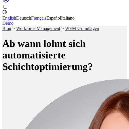
English
Deutsch
Français
Español
Italiano
Demo
Blog
>
Workforce Management
>
WFM-Grundlagen
Ab wann lohnt sich
automatisierte
Schichtoptimierung?