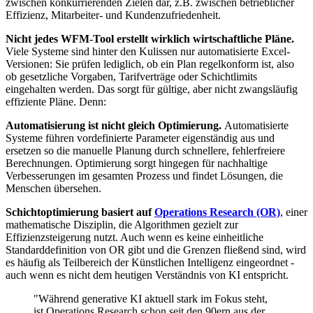
zwischen konkurrierenden Zielen dar, z.B. zwischen betrieblicher
Effizienz, Mitarbeiter- und Kundenzufriedenheit.
Nicht jedes WFM-Tool erstellt wirklich wirtschaftliche Pläne.
Viele Systeme sind hinter den Kulissen nur automatisierte Excel-
Versionen: Sie prüfen lediglich, ob ein Plan regelkonform ist, also
ob gesetzliche Vorgaben, Tarifverträge oder Schichtlimits
eingehalten werden. Das sorgt für gültige, aber nicht zwangsläufig
effiziente Pläne. Denn:
Automatisierung ist nicht gleich Optimierung.
Automatisierte
Systeme führen vordefinierte Parameter eigenständig aus und
ersetzen so die manuelle Planung durch schnellere, fehlerfreiere
Berechnungen.
Optimierung sorgt hingegen für nachhaltige
Verbesserungen im gesamten Prozess und findet Lösungen, die
Menschen übersehen.
Schichtoptimierung basiert auf
Operations Research (OR)
, einer
mathematische Disziplin, die Algorithmen gezielt zur
Effizienzsteigerung nutzt. Auch wenn es keine einheitliche
Standarddefinition von OR gibt und die Grenzen fließend sind, wird
es häufig als Teilbereich der Künstlichen Intelligenz eingeordnet -
auch wenn es nicht dem heutigen Verständnis von KI entspricht.
"Während generative KI aktuell stark im Fokus steht,
ist Operations Research schon seit den 90ern aus der