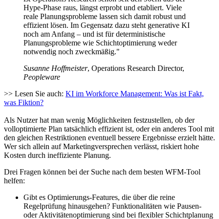
Hype-Phase raus, längst erprobt und etabliert. Viele
reale Planungsprobleme lassen sich damit robust und
effizient lösen. Im Gegensatz dazu steht generative KI
noch am Anfang – und ist für deterministische
Planungsprobleme wie Schichtoptimierung weder
notwendig noch zweckmäßig."
Susanne Hoffmeister
,
Operations Research Director
,
Peopleware
>> Lesen Sie auch:
KI im Workforce Management: Was ist Fakt,
was Fiktion?
Als Nutzer hat man wenig Möglichkeiten festzustellen, ob der
volloptimierte Plan tatsächlich effizient ist, oder ein anderes Tool mit
den gleichen Restriktionen eventuell bessere Ergebnisse erzielt hätte.
Wer sich allein auf Marketingversprechen verlässt, riskiert hohe
Kosten durch ineffiziente Planung.
Drei Fragen können bei der Suche nach dem besten WFM-Tool
helfen:
Gibt es Optimierungs-Features, die über die reine
Regelprüfung hinausgehen? Funktionalitäten wie Pausen-
oder Aktivitätenoptimierung sind bei flexibler Schichtplanung