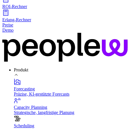
ROI-Rechner
Erlang-Rechner
Preise
Demo
Produkt
Forecasting
Präzise, KI-gestützte Forecasts
Capacity Planning
Strategische, langfristige Planung
Scheduling